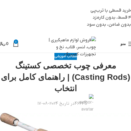
خرید قسطی با ترب‌پی
۴ قسط، بدون کارمزد
بدون ضامن، بدون سود
0
منو
0
ریال
مطالب آموزشی
معرفی چوب تخصصی کستینگ
(Casting Rods) | راهنمای کامل برای
انتخاب
4664S
در تاریخ 2024-08-17