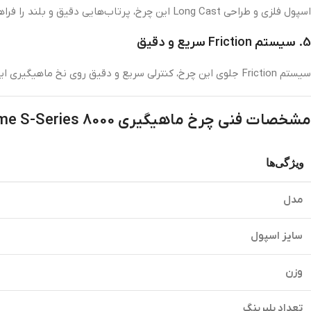
اسپول فلزی و طراحی Long Cast این چرخ، پرتاب‌هایی دقیق و بلند را فراهم می‌کند. ظرفیت بالای اسپول به شما امکان استفاده از نخ‌های متنوع را می‌دهد.
5. سیستم Friction سریع و دقیق
سیستم Friction جلوی این چرخ، کنترلی سریع و دقیق روی نخ ماهیگیری ایجاد می‌کند و برای صید ماهی‌های بزرگ و قدرتمند ایده‌آل است.
مشخصات فنی چرخ ماهیگیری Supreme S-Series 8000 کایدا
ویژگی‌ها
مدل
سایز اسپول
وزن
تعداد بلبرینگ