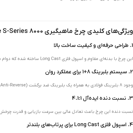
ویژگی‌های کلیدی چرخ ماهیگیری Supreme S-Series 8000 کایدا:
1. طراحی حرفه‌ای و کیفیت ساخت بالا
این چرخ با بدنه‌ای مقاوم و اسپول فلزی Long Cast ساخته شده که دوام بالایی را تضمین می‌کند. وزن 615 گرمی آن باعث می‌شود استفاده از آن راحت و کنترل‌پذیر باشد.
2. سیستم بلبرینگ 8+1 برای عملکرد روان
وجود 8 بلبرینگ فولادی به همراه یک بلبرینگ ضد برگشت (Anti-Reverse) باعث حرکتی بسیار روان و بدون توقف می‌شود.
3. نسبت دنده ایده‌آل 4.1:1
نسبت دنده این چرخ باعث تعادل عالی بین سرعت بازیابی و قدرت چرخش می‌ش
4. اسپول فلزی Long Cast برای پرتاب‌های بلندتر