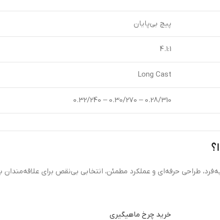
پیچ بی‌پایان
4.1:1
Long Cast
0.28/310 – 0.30/270 – 0.32/240
خرید چرخ ماهیگیری