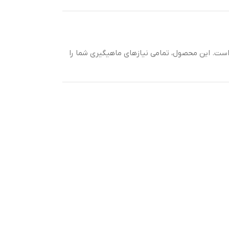
ستید، چرخ ماهیگیری Supreme S-Series 8000 کایدا بهترین گزینه برای شما است. این محصول، تمامی نیازهای ماهیگیری شما را