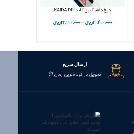
چرخ ماهیگیری کایدا KAIDA DF
19,400,000
ریال
–
22,200,000
ریال
اسپول لانگ
000
ارسال سریع
تحویل در کوتاه‌ترین زمان ⏱️