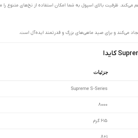
جزئیات
Supreme S-Series
8000
615 گرم
8+1