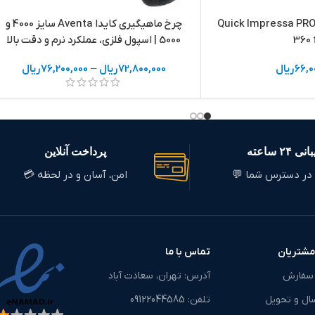
رخ ماهیگیری دام Quick Impressa PRO
چرخ ماهیگیری کایدا Aventa سایز 4000 و
360 
5000 | اسپول فلزی، عملکرد نرم و دقت بالا
66,0
ریال
72,800,000
ریال
–
76,200,000
ریال
 ۲۴ ساعته
پرداخت آنلاین
در دسترس شما 💬
امن، آسان و در لحظه 💳
مشتریان
تماس با ما
 سفارش
آدرس: تهران، سعادت آباد
ال و تحویل
تلفن: ‎09122044585