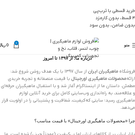
خرید قسطی با ترب‌پی
۴ قسط، بدون کارمزد
بدون ضامن، بدون سود
0
منو
0
ریال
درباره ما؛ از ۱۳۹۷ تا امروز
فروشگاه
ماهیگیران ایران
از سال ۱۳۹۷ با یک هدف روشن شروع شد:
ارائه
محصولات ماهیگیری اورجینال
با قیمت منصفانه و تجربه خریدی
مطمئن. داستان ما از اینستاگرام آغاز شد و با استقبال ماهیگیران حرفه‌ای
و علاقه‌مند، به راه‌اندازی وب‌سایتی کامل برای خرید آنلاین لوازم
ماهیگیری رسید؛ سایتی که کیفیت، شفافیت و پشتیبانی را در اولویت قرار
می‌دهد.
چرا «محصولات ماهیگیری اورجینال» با قیمت مناسب؟
بازار ایران پر از کالاهای ارزان اما بی‌کیفیت (عمدتاً چینی) شده است. ما