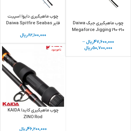
چوب ماهیگیری دایوا اسپیت
فایر Daiwa Spitfire Seabas
چوب ماهیگیری جیگ Daiwa
Megaforce Jigging 190-210
82,100,000
ریال
47,600,000
ریال
–
50,700,000
ریال
ناموجود
چوب ماهیگیری کایدا KAIDA
ZINO Rod
46,200,000
ریال