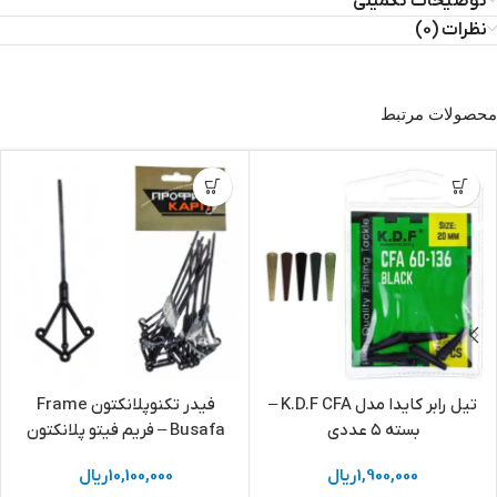
توضیحات تکمیلی
نظرات (0)
محصولات مرتبط
تیل رابر کایدا مدل K.D.F CFA –
فیدر تکنوپلانکتون Frame
بسته ۵ عددی
Busafa – فریم فیتو پلانکتون
1,900,000
ریال
10,100,000
ریال