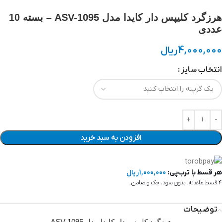
هرزگرد کلیپس دار کایدا مدل ASV-1095 – بسته 10
عددی
4,000,000
ریال
انتخاب سایز
افزودن به سبد خرید
هر قسط با ترب‌پی:
1,000,000
ریال
۴ قسط ماهانه. بدون سود، چک و ضامن.
توضیحات
هرزگرد کلیپس دار کایدا مدل ASV-1095