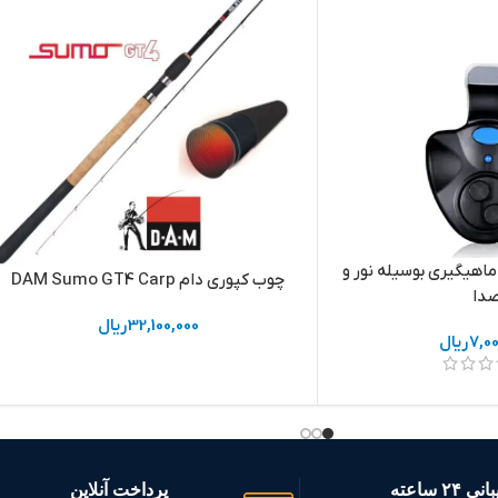
ماهیگیری بوسیله نور و
چوب کپوری دام DAM Sumo GT4 Carp
دا
32,100,000
ریال
7,0
ریال
 ۲۴ ساعته
پرداخت آنلاین