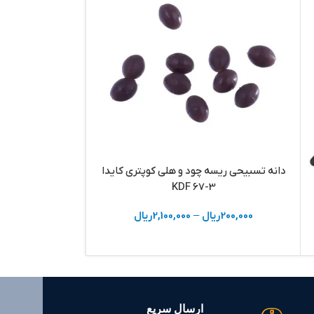
دانه تسبیحی ریسه چود و هلی کوپتری کایدا
ریسه آماده ماهیگیری 
KDF 67-3
000
200,000
ریال
–
2,100,000
ریال
ارسال سریع