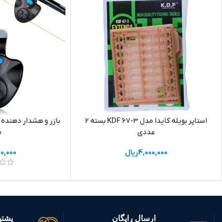
استاپر بویله کایدا مدل KDF 67-3 بسته 2
بازر و هشدار دهنده 
عددی
ص
4,000,000
ریال
00,000
ارسال رایگان
پشتیبانی