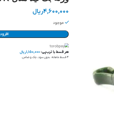
4,600,000
ریال
موجود
افزود
هر قسط با ترب‌پی:
1,150,000
ریال
۴ قسط ماهانه. بدون سود، چک و ضامن.