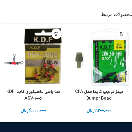
محصولات مرتبط
بیدز تولیپ کایدا مدل CFA
سه راهی ماهیگیری کایدا KDF
ASV-1006
Bumpr Bead
2,200,000
ریال
4,000,000
ریال